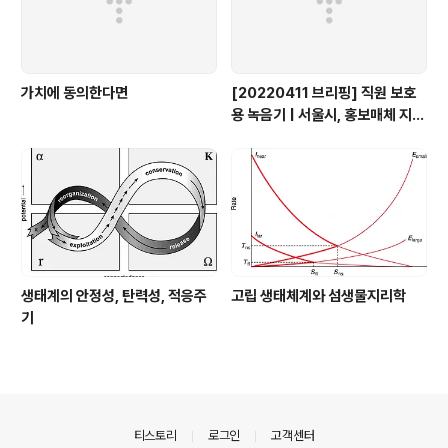
가치에 동의한다면
[20220411 브리핑] 직원 보호
용 녹음기 | 서울시, 홍보매체 지원
| 1인 가구 세분화 트렌드
생태계의 안정성, 탄력성, 적응주
고립 생태체계와 섬생물지리학
기
의안내
티스토리
로그인
고객센터