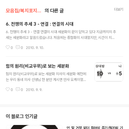
더보기
모음집/복지포지셔닝
의 다른 글
6. 전쟁의 추세 3 - 연결 : 연결의 시대
글 내용
6. 전쟁의 추세 3 - 연결 연결의 시대 세분화의 문이 닫히고 있다 지금까지의 추
세는 세분화라고 말씀드렸습니다. 처음에는 종합화의 시대였지만, 시간이 지나
면서 종합화는 세분화로 대체되었습니다. 종합화보다는 세분화가 더 강력한 힘
0
0
2010. 9. 10.
을 가질 수 있기 때문입니다. 하지만 어디까지 세분화할 수 있..
힘의 원리(비교우위)로 보는 세분화
글 내용
힘의 원리(비교우위)로 보는 세분화 의사의 세분화 예전에
는 우리 동네 의사 선생님 한 분만 계시면 만사 오케이였습
니다. 그런데 어느 순간부터 의사 선생님의 영역이 분화하
0
0
2010. 9. 9.
기 시작했습니다. 외과, 소아과, 이비인후과, 내과, 치과, 안
과, 정형외과, 성형외과 등 그런데 여기에서 분화가 멈추었
을까..
이 블로그 인기글