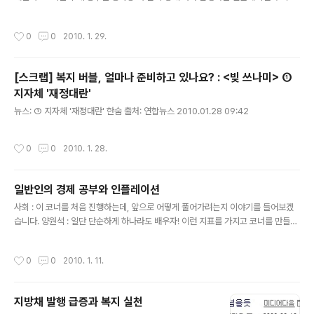
레이션의 개념이 매우 중요합니다. 앞으로 말씀드리는 내용은 이것과 연결되는 내용
이니, MBN 홈페이지에서 DMB 라디오 다시 듣기를 ..
작성시간
0
0
2010. 1. 29.
[스크랩] 복지 버블, 얼마나 준비하고 있나요? : <빚 쓰나미> ①
지자체 '재정대란'
글 내용
뉴스: ① 지자체 '재정대란' 한숨 출처: 연합뉴스 2010.01.28 09:42
작성시간
0
0
2010. 1. 28.
일반인의 경제 공부와 인플레이션
글 내용
사회 : 이 코너를 처음 진행하는데, 앞으로 어떻게 풀어가려는지 이야기를 들어보겠
습니다. 양원석 : 일단 단순하게 하나라도 배우자! 이런 지표를 가지고 코너를 만들어
가려 합니다. 작년부터 경제 공부하시는 분들이 많아졌습니다. 저도 그중의 한 명이
구요. 그런데 경제 공부하려고 책을 펼쳐보면 ..
작성시간
0
0
2010. 1. 11.
지방채 발행 급증과 복지 실천
글 내용