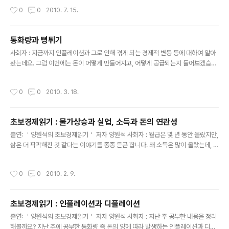
화위원회가 현재 2.00%인 기준금리를 2.25%로, 0.25% 인상..
작성시간
0
0
2010. 7. 15.
통화량과 뻥튀기
글 내용
사회자 : 지금까지 인플레이션과 그로 인해 겪게 되는 경제적 변동 등에 대하여 알아
봤는데요. 그럼 이번에는 돈이 어떻게 만들어지고, 어떻게 공급되는지 들어보겠습니
다. 돈이 어떻게 흘러가고 어떻게 확대되는지 알아야 우리도 나름대로 대응할 수 있
겠지요? 옛날에는 돈하면 금을 떠올리던 때가 ..
작성시간
0
0
2010. 3. 18.
초보경제읽기 : 물가상승과 실업, 소득과 돈의 연관성
글 내용
출연: ＇양원석의 초보경제읽기＇ 저자 양원석 사회자 : 월급은 몇 년 동안 올랐지만,
삶은 더 팍팍해진 것 같다는 이야기를 종종 듣곤 합니다. 왜 소득은 많이 올랐는데, 우
리의 삶은 크게 좋아진 것 같지 않을까요? 오늘은 물가상승과 실업, 그리고 소득이 돈
과 어떤 연관성이 있는지 알아보겠습니다...
작성시간
0
0
2010. 2. 9.
초보경제읽기 : 인플레이션과 디플레이션
글 내용
출연: ＇양원석의 초보경제읽기＇ 저자 양원석 사회자 : 지난 주 공부한 내용을 정리
해볼까요? 지난 주에 공부한 통화량 즉 돈의 양에 따라 발생하는 인플레이션과 디플