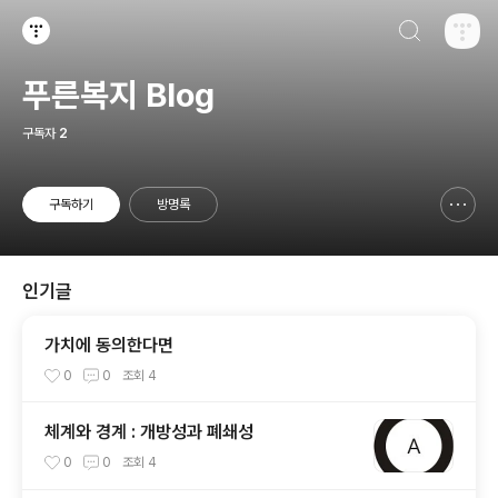
검색하기
티스토리
푸른복지 Blog
구독자
2
구독하기
방명록
신고하기 레이어
열기
인기글
가치에 동의한다면
0
0
조회
4
체계와 경계 : 개방성과 폐쇄성
0
0
조회
4