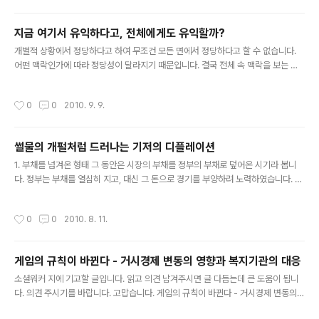
지금 여기서 유익하다고, 전체에게도 유익할까?
글 내용
개별적 상황에서 정당하다고 하여 무조건 모든 면에서 정당하다고 할 수 없습니다.
어떤 맥락인가에 따라 정당성이 달라지기 때문입니다. 결국 전체 속 맥락을 보는 시
각이 필요하다. system 관점이 요구되는 시기이다. 어떤 행위가 해당 맥락에서는
순기능이 있다 해도, 다른 맥락에서는 역기능을 초래..
작성시간
0
0
2010. 9. 9.
썰물의 개펄처럼 드러나는 기저의 디플레이션
글 내용
1. 부채를 넘겨온 형태 그 동안은 시장의 부채를 정부의 부채로 덮어온 시기라 봅니
다. 정부는 부채를 열심히 지고, 대신 그 돈으로 경기를 부양하려 노력하였습니다. 금
융기관에는 중앙은행이 통화를 충분히(?) 공급하여 금융기관이 대출을 할 수 있도록
노력하였습니다. 또 중앙은행이 양적완화 정책..
작성시간
0
0
2010. 8. 11.
게임의 규칙이 바뀐다 - 거시경제 변동의 영향과 복지기관의 대응
글 내용
소셜워커 지에 기고할 글입니다. 읽고 의견 남겨주시면 글 다듬는데 큰 도움이 됩니
다. 의견 주시기를 바랍니다. 고맙습니다. 게임의 규칙이 바뀐다 - 거시경제 변동의
영향과 복지기관의 대응 경계경보 한 단계 격상 2010년 7월 9일 한국은행 금융통