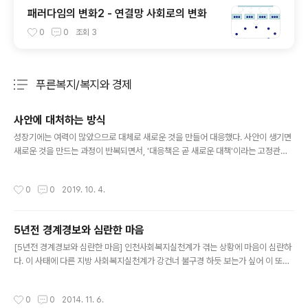
패러다임의 변화2 - 연결망 사회로의 변화
0
0
조회
3
푸른복지/복지와 경제
분류 전체보기
주요 글 목록
사안에 대처하는 방식
글 내용
성장기에는 여력이 많았으므로 대체로 새로운 것을 만들어 대응했다. 사안이 생기면
새로운 것을 만드는 과정이 반복되면서, '대응책은 곧 새로운 대책'이라는 고정관념
이 생겼다. 정점을 넘어 수축기에 진입하면 여력은 한정되는데, 이 때문에 새로운 것
을 만들어 대응하기 어렵다. 게다..
작성시간
0
0
2019. 10. 4.
5년전 경계경보와 심란한 마음
글 내용
[5년전 경계경보와 심란한 마음] 인천사회복지실천계가 겪는 상황에 마음이 심란하
다. 이 사태에 다른 지방 사회복지실천계가 강건너 불구경 하듯 보는가 싶어 이 또한
마음이 어지럽다. # 2009년 경계경보 차원으로 소셜워커지에 기고했다. 지금부터
벌써 약 5년 전 일이다. 최소한 경계경..
작성시간
0
0
2014. 11. 6.