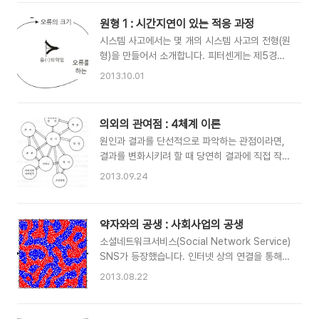
하여 사안을 궁리해야겠습니다. 관계의 강약에 따
라 조직의 밀도가 달라지고 조직의..
원형 1 : 시간지연이 있는 적응 과정
시스템 사고에서는 몇 개의 시스템 사고의 전형(원
형)을 만들어서 소개합니다. 피터센게는 제5경영
이라는 책을 통해 시스템 사고를 경영에 적용할 때
2013.10.01
활용할 수 있는 열 가지 원형을 소개하였습니다.
이를 통하여 시스템 사고를 대중화하는데 기여하
였습니다. 앞으로 몇 개 글을 통해 사..
의외의 관여점 : 4체계 이론
원인과 결과를 단선적으로 파악하는 관점이라면,
결과를 변화시키려 할 때 당연히 결과에 직접 작용
하는 원인에 관여할 것입니다. 하지만 되먹임 구조
2013.09.24
를 가진 생태체계라면 어떠할까요? 이 때에도 결
과에 직접 작용하는 원인에만 관여해야 할까요?
되먹임 구조라는 것은 멀리 떨어진 요..
약자와의 공생 : 사회사업의 공생
소셜네트워크서비스(Social Network Service)
SNS가 등장했습니다. 인터넷 상의 연결을 통해
사회적 관계를 살리는 서비스입니다. 소셜네트워
2013.08.22
크서비스가 널리 확산되면서 사회적 관계가 폭발
적으로 살아났습니다. 그런데 사회적 관계가 살아
나되, 익숙한 현상이 강하게 나타났습니다. 바로