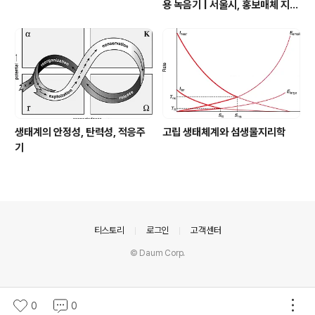
용 녹음기 | 서울시, 홍보매체 지원
| 1인 가구 세분화 트렌드
생태계의 안정성, 탄력성, 적응주
고립 생태체계와 섬생물지리학
기
의안내
티스토리
로그인
고객센터
© Daum Corp.
0
0