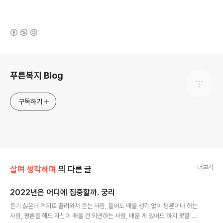
(새창열림)
로그 정보
푸른복지 Blog
구독하기
더보기
살며 생각하며
의 다른 글
2022년은 어디에 집중할까. 궁리
글 내용
듣기 싫은데 억지로 끌려와서 듣는 사람, 들어도 배울 생각 없이 평론이나 하는
사람, 평론을 해도 자신이 배울 건 외면하는 사람, 배운 게 있어도 하지 못할 이