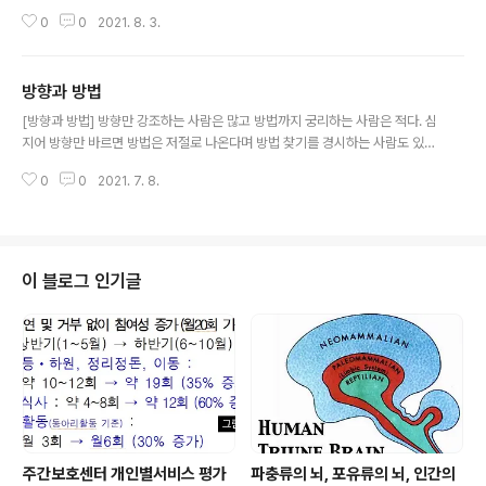
유만 찾는 사람, 하더라도 마지못해 겨우 해치우려는 사람. # 스스로 듣고, 배우
0
0
2021. 8. 3.
고, 해야 할 이유를 찾고, 적극적으로 해보려는 훌륭한 사회사업가, 기관을 돕는
것만으로도 할 일이 많을텐데, 할 생각이 없는 사람까지 마구 뒤섞이는 자리를
굳이 내가 감당할 필요가 있을까? 내 아까운 시간과 에너지를 들여야 할 자리일
방향과 방법
까? 지금까지는 순도가 떨어져도 내가 생각하는 사회사업을 널리 소개한다는
글 내용
명분으로 그런 자리를 감당해 왔지만, 이제 내게 남은 인생 기간을 고려하면 앞
[방향과 방법] 방향만 강조하는 사람은 많고 방법까지 궁리하는 사람은 적다. 심
으로도 여전히 내가 감당해야 할 자리인가 싶다. # 내년에는 좀 다르게 접근하
지어 방향만 바르면 방법은 저절로 나온다며 방법 찾기를 경시하는 사람도 있
는 게 어떨..
다. 하지만 방향이 아무리 좋아도 방법이 없거나 취약하면 결과는 종종 허무하
0
0
2021. 7. 8.
거나 때론 유해하기까지 하다. 현실이 이런데도 사람들은 여전히 방향만 강조하
며 '감당도 못 하는 큰 세상'을 말하는 이는 마치 큰일 하는 사람으로 존대하고
방법까지 모색하며 '감당할 수 있는 현장'에서 시도하는 이는 마치 하찮은 일 하
는 사람으로 하대한다. 이런 일이 강화 반복될수록 결과가 좋지 않으니 결국 방
향 자체에 대한 회의감이 커진다. 그만큼 근원적 위기가 커진다. # 나는 여전히
이 블로그 인기글
이런 현상이 이상하고 동의하기 어렵다. 그렇다고 허무한 결과, 유해한 결과를
만드는 일에 그냥..
주간보호센터 개인별서비스 평가
파충류의 뇌, 포유류의 뇌, 인간의