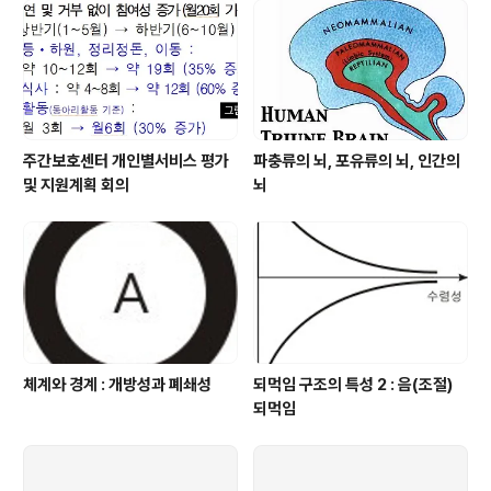
주간보호센터 개인별서비스 평가
파충류의 뇌, 포유류의 뇌, 인간의
및 지원계획 회의
뇌
체계와 경계 : 개방성과 폐쇄성
되먹임 구조의 특성 2 : 음(조절)
되먹임