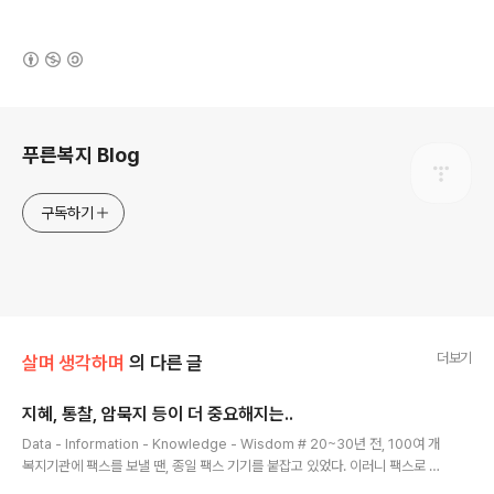
(새창열림)
로그 정보
푸른복지 Blog
구독하기
더보기
살며 생각하며
의 다른 글
지혜, 통찰, 암묵지 등이 더 중요해지는..
글 내용
Data - Information - Knowledge - Wisdom # 20~30년 전, 100여 개
복지기관에 팩스를 보낼 땐, 종일 팩스 기기를 붙잡고 있었다. 이러니 팩스로 보
낼 '콘텐츠'도 중요하지만, 더 빠르게(?) 생활의 달인처럼 팩스를 보내느냐도 그