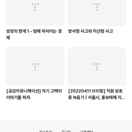
성장의 한계 1 – 빚에 허덕이는 경
방사형 사고와 직선형 사고
제
[공감커뮤니케이션] 자기 고백의
[20220411 브리핑] 직원 보호
이야기를 하자.
용 녹음기 | 서울시, 홍보매체 지원
| 1인 가구 세분화 트렌드
의안내