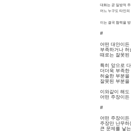
대화는 곧 일방적 주
어느 누구도 타인의 
이는 결국 협력을 
#
어떤 대안이든
부족하거나 허
때로는 잘못된
특히 앞으로 
더더욱 부족한
허술한 부분을
잘못된 부분을
이와같이 해도
어떤 주장이든 
#
어떤 주장이든
주장만 난무하
큰 문제를 낳는