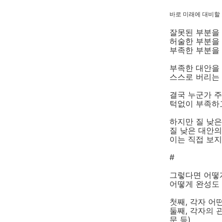
바로 미래에 대비할
잘못된 부분을
허술한 부분을 
부족한 부분을
부족한 대안을
스스로 버리는
결국 누군가 
턱없이 부족하고
하지만 질 낮은
질 낮은 대안의
이는 직접 보지
#
그렇다면 어떻
어떻게 완성도 
첫째, 각자 어
둘째, 각자의 
문 등)