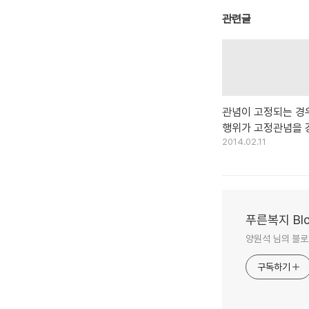
관련글
관념이 고정되는 경우 
행위가 고정관념을 
2014.02.11
다.
푸른복지 Bl
양원석 님의 블로
구독하기