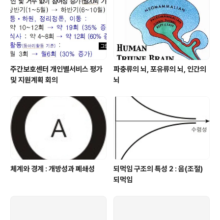
주간보호센터 개인별서비스 평가
파충류의 뇌, 포유류의 뇌, 인간의
및 지원계획 회의
뇌
체계와 경계 : 개방성과 폐쇄성
되먹임 구조의 특성 2 : 음(조절)
되먹임