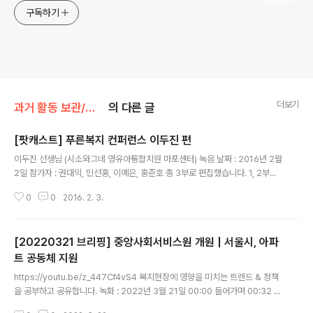
구독하기
더보기
과거 활동 보관/유튜브 팟캐스트
의 다른 글
[팟캐스트] 푸른복지 컨퍼런스 이두진 편
글 내용
이두진 선생님 (시소와그네 영유아통합지원 마포센터) 녹음 날짜 : 2016년 2월
2일 참가자 : 권대익, 민선홍, 이예은, 홍준호 총 3부로 편집했습니다. 1, 2부는
이두진 선생님 말씀. 3부는 질의응답입니다. # 이두진 선생님께 배운 단상 복지
0
0
2016. 2. 3.
의 일상을 회복하는 것, 복지 일상을 돌려드리는 것. ..
[20220321 브리핑] 중앙사회서비스원 개원 | 서울시, 아파
트 공동체 지원
글 내용
https://youtu.be/z_447Cf4vS4 복지현장에 영향을 미치는 트렌드 & 정책
을 공부하고 공유합니다. 녹화 : 2022년 3월 21일 00:00 들어가며 00:32 #
1 '평가'업무, 중앙사회서비스원으로 변경 01:25 #2 중앙사회서비스원 2022