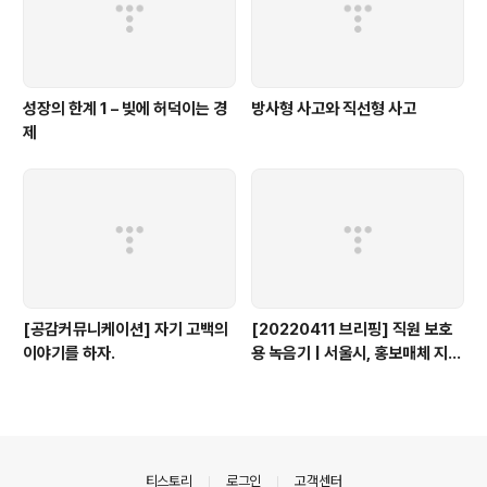
성장의 한계 1 – 빚에 허덕이는 경
방사형 사고와 직선형 사고
제
[공감커뮤니케이션] 자기 고백의
[20220411 브리핑] 직원 보호
이야기를 하자.
용 녹음기 | 서울시, 홍보매체 지원
| 1인 가구 세분화 트렌드
의안내
티스토리
로그인
고객센터