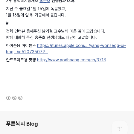
2부 홍익복지중개소
홍준호
선생님과 대화.
지난 주 금요일 1월 15일에 녹음했고,
1월 16일에 앞 뒤 가공해서 올립니다.
#
전화 인터뷰 응해주신 남기철 교수님께 마음 깊이 고맙습니다.
함께 대화해 주신 홍준호 선생님께도 대단히 고맙습니다.
아이폰용 아이튠즈
https://itunes.apple.com/…/yang-wonseog-ui-
bog…/id520735079…
안드로이드용 팟빵
http://www.podbbang.com/ch/3718
(새창열림)
로그 정보
푸른복지 Blog