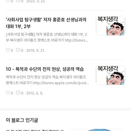
0
0
2022. 3. 22.
년 3월 25일 개원 01:52 #3 중앙사회서비스원의 역할 02:03 1. 사회서비스
기본계획 및 지역계획의 수립 02:10 2. 시도 사회서비스원 설립 타당성 검토
등 02:36 3. 시도 사회서비스원의 사업 범위 04:04 4. 사회서비스원의 위탁
'사회사업 탐구생활' 저자 홍준호 선생님과의
범위 04:39 #4 서울시, 아파트 공동체 활성화 사업 신청 접수
대화 1부, 2부
글 내용
[사회사업 탐구생활] 저자 홍준호 선생님과의 대화 1부, 2
부 복지생각 아이튠즈 팟캐스트 바로가기 http://itunes.a
pple.com/kr/podcast/yangweonseogyi-bogjisa
0
0
2015. 5. 21.
enggag/id520735079?l=en PC 및 안드로이드를 위
한 파일 직접 다운로드 1부 : http://traffic.libsyn.com/
masilbyul/___1.mp3 2부 : http://traffic.libsyn.com/
10 - 목적과 수단의 전치 현상, 성공의 역습
masilbyul/___2.mp3
글 내용
목적과 수단의 전치 현상 성공의 역습 복지생각 아이튠즈
팟캐스트 바로가기 http://itunes.apple.com/kr/podc
ast/yangweonseogyi-bogjisaenggag/id520735
0
0
2012. 6. 5.
079?l=en PC 및 안드로이드를 위한 파일 직접 다운로드
http://traffic.libsyn.com/masilbyul/10_welblog.m
p3
이 블로그 인기글